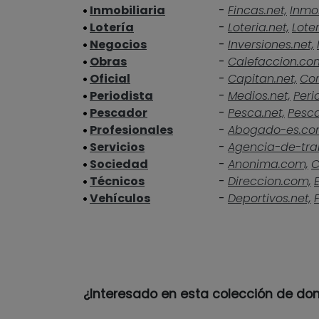
Inmobiliaria
-
Fincas.net,
Inmob
Lotería
-
Loteria.net,
Loter
Negocios
-
Inversiones.net,
Obras
-
Calefaccion.co
Oficial
-
Capitan.net,
Cor
Periodista
-
Medios.net,
Peri
Pescador
-
Pesca.net,
Pesc
Profesionales
-
Abogado-es.co
Servicios
-
Agencia-de-tra
Sociedad
-
Anonima.com,
C
Técnicos
-
Direccion.com,
Vehículos
-
Deportivos.net,
¿Interesado en esta colección de do