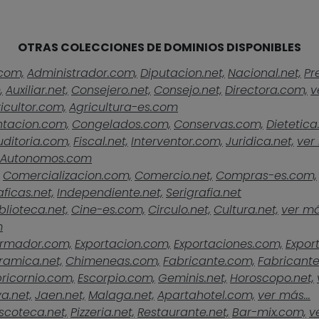
OTRAS COLECCIONES DE DOMINIOS DISPONIBLES
com,
Administrador.com,
Diputacion.net,
Nacional.net,
Pr
,
Auxiliar.net,
Consejero.net,
Consejo.net,
Directora.com,
v
icultor.com,
Agricultura-es.com
ntacion.com,
Congelados.com,
Conservas.com,
Dietetica
uditoria.com,
Fiscal.net,
Interventor.com,
Juridica.net,
ver 
Autonomos.com
Comercializacion.com,
Comercio.net,
Compras-es.com,
ficas.net,
Independiente.net,
Serigrafia.net
blioteca.net,
Cine-es.com,
Circulo.net,
Cultura.net,
ver más
m
rmador.com,
Exportacion.com,
Exportaciones.com,
Expor
ramica.net,
Chimeneas.com,
Fabricante.com,
Fabricante
ricornio.com,
Escorpio.com,
Geminis.net,
Horoscopo.net,
a.net,
Jaen.net,
Malaga.net,
Apartahotel.com,
ver más...
scoteca.net,
Pizzeria.net,
Restaurante.net,
Bar-mix.com,
v