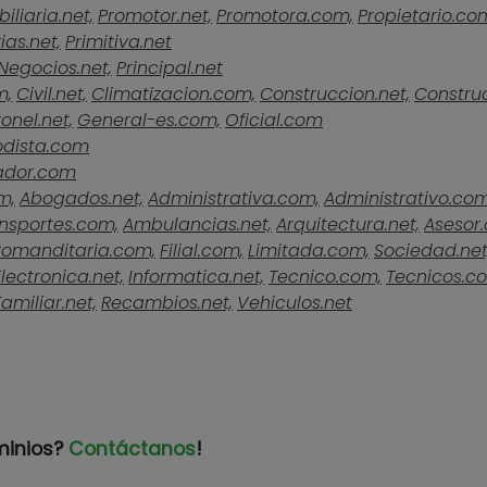
iliaria.net,
Promotor.net,
Promotora.com,
Propietario.co
ias.net,
Primitiva.net
Negocios.net,
Principal.net
m,
Civil.net,
Climatizacion.com,
Construccion.net,
Construc
onel.net,
General-es.com,
Oficial.com
odista.com
ador.com
m,
Abogados.net,
Administrativa.com,
Administrativo.com
nsportes.com,
Ambulancias.net,
Arquitectura.net,
Asesor
omanditaria.com,
Filial.com,
Limitada.com,
Sociedad.net
Electronica.net,
Informatica.net,
Tecnico.com,
Tecnicos.c
Familiar.net,
Recambios.net,
Vehiculos.net
minios?
Contáctanos
!