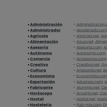
Administración
-
Administracion.
Administrador
-
Apoderado.com
Agrícola
-
Agricola.net,
Agr
Alimentación
-
Agua.net,
Alime
Asesoría
-
Asesoria.com,
A
Autónomo
-
Autonomo.com,
Comercio
-
Accesorios.com,
Creativo
-
Creativo.net,
Gra
Cultura
-
Artesania.net,
Bi
Economista
-
Economista.co
Exportación
-
Aduanas.com,
A
Fabricante
-
Aluminio.net,
Ce
Horóscopo
-
Acuario.net,
Cap
Hostal
-
Hostal.net,
Huelv
Hostelería
-
Pub-mix.com,
Di